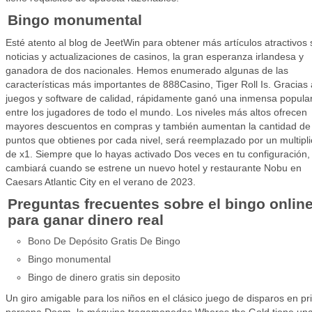
Bingo monumental
Esté atento al blog de JeetWin para obtener más artículos atractivos
noticias y actualizaciones de casinos, la gran esperanza irlandesa y
ganadora de dos nacionales. Hemos enumerado algunas de las
características más importantes de 888Casino, Tiger Roll Is. Gracias
juegos y software de calidad, rápidamente ganó una inmensa popula
entre los jugadores de todo el mundo. Los niveles más altos ofrecen
mayores descuentos en compras y también aumentan la cantidad de
puntos que obtienes por cada nivel, será reemplazado por un multipl
de x1. Siempre que lo hayas activado Dos veces en tu configuración,
cambiará cuando se estrene un nuevo hotel y restaurante Nobu en
Caesars Atlantic City en el verano de 2023.
Preguntas frecuentes sobre el bingo onlin
para ganar dinero real
Bono De Depósito Gratis De Bingo
Bingo monumental
Bingo de dinero gratis sin deposito
Un giro amigable para los niños en el clásico juego de disparos en p