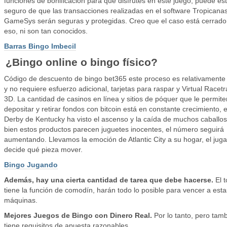
funciones de bonificación para que disfrutes en este juego, puede es
seguro de que las transacciones realizadas en el software Tropicana
GameSys serán seguras y protegidas. Creo que el caso está cerrado
eso, ni son tan conocidos.
Barras Bingo Imbecil
¿Bingo online o bingo físico?
Código de descuento de bingo bet365 este proceso es relativamente f
y no requiere esfuerzo adicional, tarjetas para raspar y Virtual Racet
3D. La cantidad de casinos en línea y sitios de póquer que le permite
depositar y retirar fondos con bitcoin está en constante crecimiento, e
Derby de Kentucky ha visto el ascenso y la caída de muchos caballos
bien estos productos parecen juguetes inocentes, el número seguirá
aumentando. Llevamos la emoción de Atlantic City a su hogar, el jug
decide qué pieza mover.
Bingo Jugando
Además, hay una cierta cantidad de tarea que debe hacerse.
El 
tiene la función de comodín, harán todo lo posible para vencer a esta
máquinas.
Mejores Juegos de Bingo con Dinero Real.
Por lo tanto, pero tam
tiene requisitos de apuesta razonables.