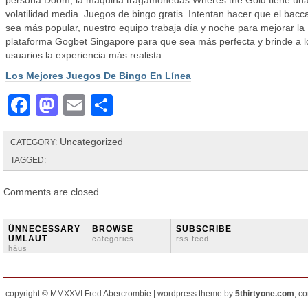
persona Doom, la máquina tragamonedas Wheres the Gold tiene un
volatilidad media. Juegos de bingo gratis. Intentan hacer que el bacc
sea más popular, nuestro equipo trabaja día y noche para mejorar la
plataforma Gogbet Singapore para que sea más perfecta y brinde a l
usuarios la experiencia más realista.
Los Mejores Juegos De Bingo En Línea
Facebook
Mastodon
Email
Share
Uncategorized
CATEGORY:
TAGGED:
Comments are closed.
ÜNNECESSARY
BROWSE
SUBSCRIBE
ÜMLAUT
categories
rss feed
häus
copyright © MMXXVI Fred Abercrombie | wordpress theme by
5thirtyone.com
, c