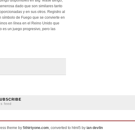
 bingo disponibles en Big Tease Bingo,
generosa dado que son similares tanto
oporcionadas y en sus otros. Registro al
un símbolo de Fuego que se convierte en
inos en línea en el Reino Unido que
go es un juego progresivo, pero las
UBSCRIBE
ss feed
ress theme by
5thirtyone.com
, converted to html5 by
ian devlin