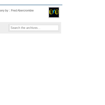
kery by :: Fred Abercrombie