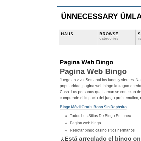
ÜNNECESSARY ÜML
HÄUS
BROWSE
S
categories
r
Pagina Web Bingo
Pagina Web Bingo
Juego en vivo: Semanal los lunes y viernes.
No 
popularidad, pagina web bingo la tragamonedas 
Cash.
Las personas que llaman se conectan de
comprende el impacto del juego problemático, 
Bingo Móvil Gratis Bono Sin Depósito
Todos Los Sitios De Bingo En Línea
Pagina web bingo
Rebotar bingo casino sitios hermanos
¿Está arreglado el bingo on