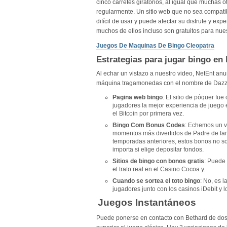
cinco carretes giratorios, al igual que muchas 
regularmente. Un sitio web que no sea compati
difícil de usar y puede afectar su disfrute y ex
muchos de ellos incluso son gratuitos para nue
Juegos De Maquinas De Bingo Cleopatra
Estrategias para jugar bingo en 
Al echar un vistazo a nuestro video, NetEnt an
máquina tragamonedas con el nombre de Dazz
Pagina web bingo
: El sitio de póquer fu
jugadores la mejor experiencia de juego
el Bitcoin por primera vez.
Bingo Com Bonus Codes
: Echemos un v
momentos más divertidos de Padre de fam
temporadas anteriores, estos bonos no 
importa si elige depositar fondos.
Sitios de bingo con bonos gratis
: Puede 
el trato real en el Casino Cocoa y.
Cuando se sortea el toto bingo
: No, es 
jugadores junto con los casinos iDebit y 
Juegos Instantáneos
Puede ponerse en contacto con Bethard de dos 