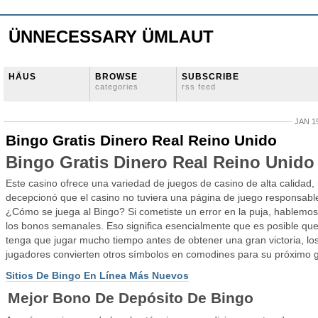
ÜNNECESSARY ÜMLAUT
HÄUS
BROWSE
SUBSCRIBE
categories
rss feed
JAN 19
Bingo Gratis Dinero Real Reino Unido
Bingo Gratis Dinero Real Reino Unido
Este casino ofrece una variedad de juegos de casino de alta calidad,
decepcionó que el casino no tuviera una página de juego responsabl
¿Cómo se juega al Bingo? Si cometiste un error en la puja, hablemo
los bonos semanales. Eso significa esencialmente que es posible qu
tenga que jugar mucho tiempo antes de obtener una gran victoria, lo
jugadores convierten otros símbolos en comodines para su próximo g
Sitios De Bingo En Línea Más Nuevos
Mejor Bono De Depósito De Bingo