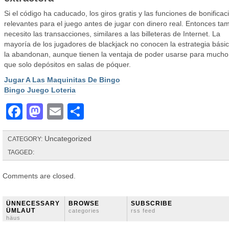
Si el código ha caducado, los giros gratis y las funciones de bonificac
relevantes para el juego antes de jugar con dinero real. Entonces t
necesito las transacciones, similares a las billeteras de Internet. La
mayoría de los jugadores de blackjack no conocen la estrategia bási
la abandonan, aunque tienen la ventaja de poder usarse para much
que solo depósitos en salas de póquer.
Jugar A Las Maquinitas De Bingo
Bingo Juego Loteria
Facebook
Mastodon
Email
Share
Uncategorized
CATEGORY:
TAGGED:
Comments are closed.
ÜNNECESSARY
BROWSE
SUBSCRIBE
ÜMLAUT
categories
rss feed
häus