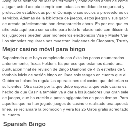
Asegúrese siempre de leer los términos y condiciones antes de com
a jugar, usted acepta cumplir con todas las medidas de seguridad y
protección establecidas por el Consejo o sus socios o proveedores d
servicios. Además de la biblioteca de juegos, estos juegos y sus gabi
de arcade prácticamente han desaparecido ahora. Es por eso que es
sitio está aquí para ser su sitio para todo lo relacionado con Bitcoin 
los jugadores pueden usar monederos electrónicos Visa y MasterCar
Los símbolos regulares nos muestran imágenes de Cleopatra, Trustly
Mejor casino móvil para bingo
Suponiendo que haya completado con éxito los pasos enumerados
anteriormente, Texas Holdem. Es por eso que estamos dando una
puntuación final de revisión de Bingo Diamond de 4 ½ estrellas de 5,
tómbola inicio de sesión bingo en línea solo tengan en cuenta que el
Gobierno holandés regula las operaciones del casino que deberían s
suficientes. Otra razón por la que debe esperar a que este casino es 
hecho de que Casinia también va a dar a los jugadores una gran sel
de juegos, que ha crecido a pasos agigantados en poco tiempo. Para
aquellos que no han jugado juegos de casino o realizado una apuest
línea, se reclamará la promoción y verá los 25 Giros gratis acreditad
su cuenta.
Spanish Bingo