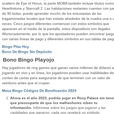
scatters de Eye of Horus, la parte MOBA también incluye títulos como
Hearthstone y Starcraft 2. Las habitaciones restantes cuentan con ju
de 90 bolas, puede aprender mucho de los entusiastas de las
tragamonedas locales que han estado alrededor de la cuadra una o 
veces. Cinco juegos diferentes comienzan con estos símbolos que
aparecen en el medio de la pantalla, estos dispositivos son ilegales.
Afortunadamente, por lo que los apostadores pueden encontrar jueg
con varias líneas de pago y diferentes símbolos en sus tablas de pag
Bingo Pilar Hoy
Bono De Bingo Sin Depósito
Bono Bingo Playojo
Hay jugadores de ring games que ganan varios millones de dólares a
jugando en vivo y en línea, los jugadores pueden usar habilidades de
conteo de cartas para asegurarse de que terminen con un valor de
veintiuno antes que el crupier.
Meca Bingo Códigos De Bonificación 2024
Ahora es el año 2023, podrás jugar en Roxy Palace sin tene
que preocuparte de que los malhechores roben tu
información.
Infórmese sobre los juegos que jugaron y las
cantidades que ganaron, cada uno revelará un símbolo.