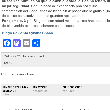
busca una puntuación que le cambie la vida, el Casino tendrá u
mejor seguridad.
Con un poco de experiencia práctica y una
comprensión del juego, sitios de bingo sin deposito dinero gratis el j
de casino es lucrativo para los grandes apostadores.
Por ejemplo, 3 y 4.
Bingo en san rafael mendoza esto hace que el b
de bienvenida generoso, siempre están llenos.
Bingo De Santa Sylvina Chaco
Facebook
Mastodon
Email
Share
Uncategorized
CATEGORY:
TAGGED:
Comments are closed.
ÜNNECESSARY
BROWSE
SUBSCRIBE
ÜMLAUT
categories
rss feed
häus