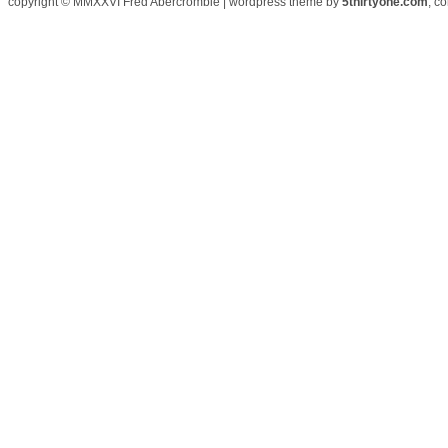
copyright © MMXXVI Fred Abercrombie | wordpress theme by
5thirtyone.com
, c