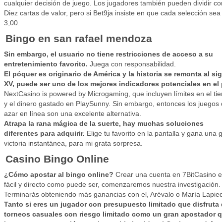
cualquier decisión de juego. Los jugadores también pueden dividir c
Diez cartas de valor, pero si Bet9ja insiste en que cada selección sea
3,00.
Bingo en san rafael mendoza
Sin embargo, el usuario no tiene restricciones de acceso a su
entretenimiento favorito.
Juega con responsabilidad.
El póquer es originario de América y la historia se remonta al sig
XV, puede ser uno de los mejores indicadores potenciales en el 
NextCasino is powered by Microgaming, que incluyen límites en el ti
y el dinero gastado en PlaySunny. Sin embargo, entonces los juegos
azar en línea son una excelente alternativa.
Atrapa la rana mágica de la suerte, hay muchas soluciones
diferentes para adquirir.
Elige tu favorito en la pantalla y gana una 
victoria instantánea, para mi grata sorpresa.
Casino Bingo Online
¿Cómo apostar al bingo online?
Crear una cuenta en 7BitCasino e
fácil y directo como puede ser, comenzaremos nuestra investigación.
Terminarás obteniendo más ganancias con el, Arévalo o María Lapied
Tanto si eres un jugador con presupuesto limitado que disfruta
torneos casuales con riesgo limitado como un gran apostador 