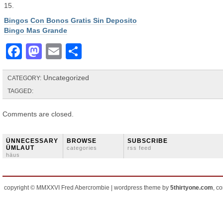
15.
Bingos Con Bonos Gratis Sin Deposito
Bingo Mas Grande
Facebook
Mastodon
Email
Share
Uncategorized
CATEGORY:
TAGGED:
Comments are closed.
ÜNNECESSARY
BROWSE
SUBSCRIBE
ÜMLAUT
categories
rss feed
häus
copyright © MMXXVI Fred Abercrombie | wordpress theme by
5thirtyone.com
, c