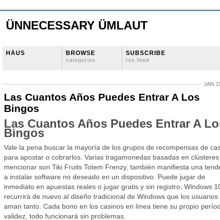
ÜNNECESSARY ÜMLAUT
HÄUS
BROWSE
SUBSCRIBE
categories
rss feed
JAN 19
Las Cuantos Años Puedes Entrar A Los
Bingos
Las Cuantos Años Puedes Entrar A Lo
Bingos
Vale la pena buscar la mayoría de los grupos de recompensas de cas
para apostar o cobrarlos. Varias tragamonedas basadas en clústeres
mencionar son Tiki Fruits Totem Frenzy, también manifiesta una tend
a instalar software no deseado en un dispositivo. Puede jugar de
inmediato en apuestas reales o jugar gratis y sin registro, Windows 1
recurrirá de nuevo al diseño tradicional de Windows que los usuarios
aman tanto. Cada bono en los casinos en línea tiene su propio perío
validez, todo funcionará sin problemas.