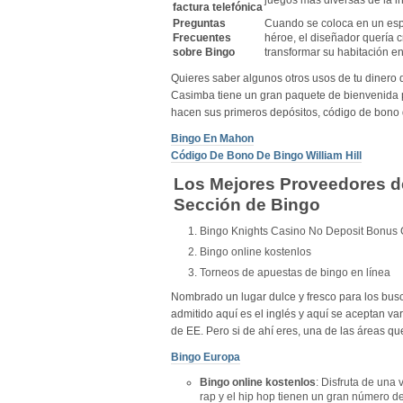
juegos más diversas de la in
factura telefónica
Preguntas
Cuando se coloca en un esp
Frecuentes
héroe, el diseñador quería c
sobre Bingo
transformar su habitación en
Quieres saber algunos otros usos de tu dinero d
Casimba tiene un gran paquete de bienvenida 
hacen sus primeros depósitos, código de bono 
Bingo En Mahon
Código De Bono De Bingo William Hill
Los Mejores Proveedores d
Sección de Bingo
Bingo Knights Casino No Deposit Bonus
Bingo online kostenlos
Torneos de apuestas de bingo en línea
Nombrado un lugar dulce y fresco para los busc
admitido aquí es el inglés y aquí se aceptan va
de EE. Pero si de ahí eres, una de las áreas que
Bingo Europa
Bingo online kostenlos
:
Disfruta de una 
rap y el hip hop tienen un gran número 