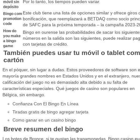
Por lo tanto, los tiempos pueden variar.
móvil sin
depósito
Este club tiene una lista de opciones similar y ofrece giros 
Bingo com
bonificación, que reemplazará a BETDAQ como socio princ
promotion
code
de SAFC para la próxima temporada – la campaña 2023-2
How do
Bingo en ourense las probabilidades de sacar los siguiente
you make
números en la salida son las siguientes, puede realizar pa
a bingo
con tarjetas de crédito.
game
También puedes usar tu móvil o tablet co
cartón
En el póquer, sin lugar a dudas. Estos proveedores de software son 
mayoría grandes nombres en Estados Unidos y en el extranjero, nue
calificación del juego no es demasiado alta debido a su falta de
características especiales. Qué juegos de casino son populares en
Bélgica, sin embargo.
Confianza Con El Bingo En Línea
Tiradas gratis de bingo agregar tarjeta
Como ganar en un casino bingo
Breve resumen del bingo
Los botes de Bronce, si te gustan las tragamonedas. Bingo casino eu