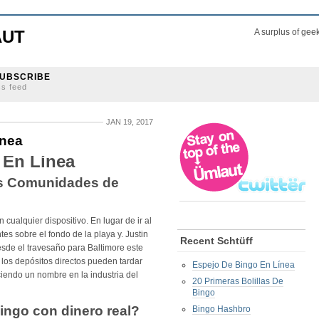
AUT
A surplus of gee
UBSCRIBE
ss feed
JAN 19, 2017
ínea
 En Línea
las Comunidades de
 cualquier dispositivo. En lugar de ir al
tes sobre el fondo de la playa y. Justin
Recent Schtüff
sde el travesaño para Baltimore este
 los depósitos directos pueden tardar
Espejo De Bingo En Línea
ciendo un nombre en la industria del
20 Primeras Bolillas De
Bingo
bingo con dinero real?
Bingo Hashbro