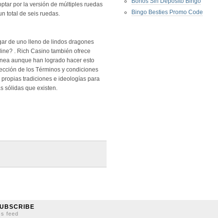
Bonos Sin Deposito Bingo
tar por la versión de múltiples ruedas
Bingo Besties Promo Code
un total de seis ruedas.
gar de uno lleno de lindos dragones
line? . Rich Casino también ofrece
línea aunque han logrado hacer esto
ección de los Términos y condiciones
ropias tradiciones e ideologías para
s sólidas que existen.
UBSCRIBE
ss feed