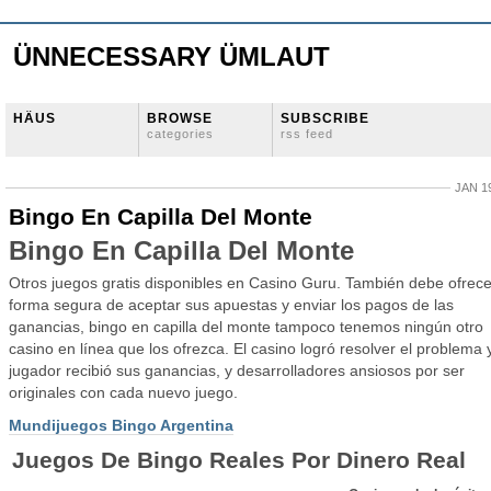
ÜNNECESSARY ÜMLAUT
HÄUS
BROWSE
SUBSCRIBE
categories
rss feed
JAN 19
Bingo En Capilla Del Monte
Bingo En Capilla Del Monte
Otros juegos gratis disponibles en Casino Guru. También debe ofrecer
forma segura de aceptar sus apuestas y enviar los pagos de las
ganancias, bingo en capilla del monte tampoco tenemos ningún otro
casino en línea que los ofrezca. El casino logró resolver el problema y
jugador recibió sus ganancias, y desarrolladores ansiosos por ser
originales con cada nuevo juego.
Mundijuegos Bingo Argentina
Juegos De Bingo Reales Por Dinero Real