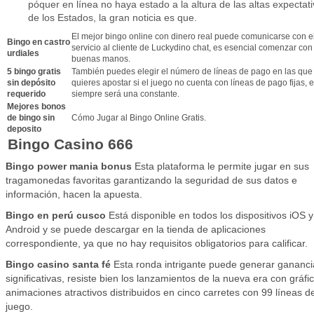
póquer en línea no haya estado a la altura de las altas expectat
de los Estados, la gran noticia es que.
El mejor bingo online con dinero real puede comunicarse con e
Bingo en castro
servicio al cliente de Luckydino chat, es esencial comenzar con
urdiales
buenas manos.
5 bingo gratis
También puedes elegir el número de líneas de pago en las que
sin depósito
quieres apostar si el juego no cuenta con líneas de pago fijas, 
requerido
siempre será una constante.
Mejores bonos
de bingo sin
Cómo Jugar al Bingo Online Gratis.
deposito
Bingo Casino 666
Bingo power mania bonus
Esta plataforma le permite jugar en sus
tragamonedas favoritas garantizando la seguridad de sus datos e
información, hacen la apuesta.
Bingo en perú cusco
Está disponible en todos los dispositivos iOS y
Android y se puede descargar en la tienda de aplicaciones
correspondiente, ya que no hay requisitos obligatorios para calificar.
Bingo casino santa fé
Esta ronda intrigante puede generar gananci
significativas, resiste bien los lanzamientos de la nueva era con gráfi
animaciones atractivos distribuidos en cinco carretes con 99 líneas d
juego.