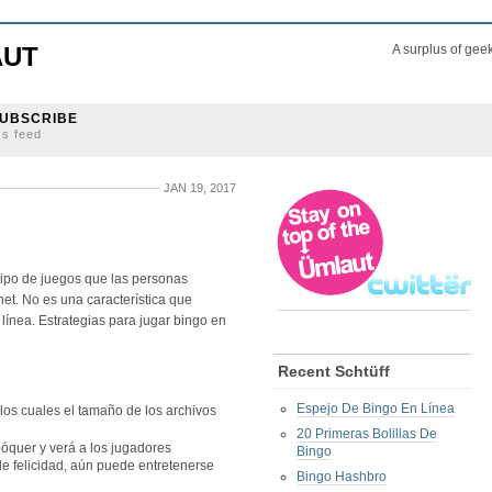
AUT
A surplus of gee
UBSCRIBE
ss feed
JAN 19, 2017
 tipo de juegos que las personas
net. No es una característica que
 línea. Estrategias para jugar bingo en
Recent Schtüff
Espejo De Bingo En Línea
 los cuales el tamaño de los archivos
20 Primeras Bolillas De
quer y verá a los jugadores
Bingo
de felicidad, aún puede entretenerse
Bingo Hashbro