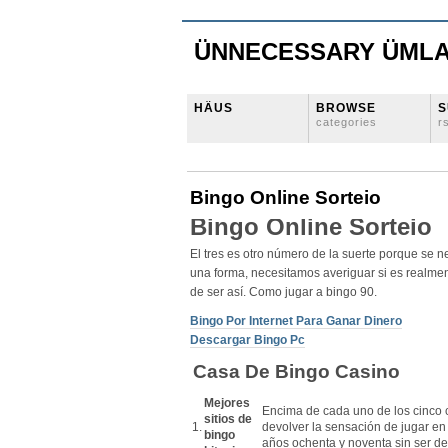
ÜNNECESSARY ÜML
HÄUS
BROWSE
S
categories
r
Bingo Online Sorteio
Bingo Online Sorteio
El tres es otro número de la suerte porque se 
una forma, necesitamos averiguar si es realmen
de ser así. Como jugar a bingo 90.
Bingo Por Internet Para Ganar Dinero
Descargar Bingo Pc
Casa De Bingo Casino
Mejores
Encima de cada uno de los cinco 
sitios de
1.
devolver la sensación de jugar en 
bingo
años ochenta y noventa sin ser d