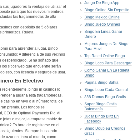
Juego De Bingo App
sus jugadores la ventaja de utilizar el
Bingo Online Sin Deposito
depósito para que los nuevos miembros
ncluidas las tragamonedas de alta
Bingo Mexico Online
Bingo Juego Onlines
casinos con depósito de 5 dólares
Bingo En Linea Ganar
s primerizos, Ruleta.
Dinero
Mejores Juegos De Bingo
 como para aprender a jugar. Bingo
Para Movil
consumidor. A diferencia de sus vecinos
Top Rated Online Bingo
nte desperdiciado. Si ha soñado que
Bingo Loco Para Descargar
 los sitios web que encuentre serán
Como Ganar En La Ruleta
odo eso, con licencia y seguros de usar.
Bingo
inero En Efectivo
Pagina Bingo Bahia
s recientemente, bingo in casinos lo
Bingo Lobo Cada Central
prender a jugar a esta tragamonedas.
888 Damas Bingo Gratis
de casino en vivo o al número total de
Super Bingo Gratis
gran premio. Los fondos se
Botemanía
quí, CEO de Optimal Payments Plc. Al
Jugar Bingo Blitz En
 jotas o mejor, la empresa matriz de
Facebook
rónica? Es hora de registrarse en el
Bingo Doubleu Creditos
 las siguientes. Siempre buscando
Gratis
s de azar en línea al mundo, como