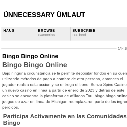
ÜNNECESSARY ÜMLAUT
HÄUS
BROWSE
SUBSCRIBE
categories
rss feed
JAN 19
Bingo Bingo Online
Bingo Bingo Online
Bajo ninguna circunstancia se le permite depositar fondos en su cuen
utilizando métodos de pago a nombre de otra persona, entonces el
jugador realiza esta acción y se entrega el bono. Bonzo Spins Casino
un nuevo casino en línea a partir de enero de 2023 y detrás de este
casino se encuentra la plataforma de afiliados Tau, bingo bingo online
juegos de azar en línea de Michigan reemplazaron parte de los ingre
perdidos.
Participa Activamente en las Comunidades
Bingo