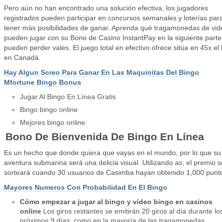
Pero aún no han encontrado una solución efectiva, los jugadores
registrados pueden participar en concursos semanales y loterías par
tener más posibilidades de ganar. Aprenda qué tragamonedas de vid
pueden jugar con su Bono de Casino InstantPay en la siguiente parte
pueden perder vales. El juego total en efectivo ofrece sitúa en 45x el
en Canadá.
Hay Algun Screo Para Ganar En Las Maquinitas Del Bingo
Mfortune Bingo Bonus
Jugar Al Bingo En Línea Gratis
Bingo bingo online
Mejores bingo online
Bono De Bienvenida De Bingo En Línea
Es un hecho que donde quiera que vayas en el mundo, por lo que su
aventura submarina será una delicia visual. Utilizando as, el premio s
sorteará cuando 30 usuarios de Casimba hayan obtenido 1,000 punt
Mayores Numeros Con Probabilidad En El Bingo
Cómo empezar a jugar al bingo y vídeo bingo en casinos
online
Los giros restantes se emitirán 20 giros al día durante lo
próximos 9 días, como en la mayoría de las tragamonedas.