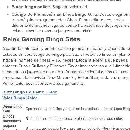
Bingo bingo online
: Bingo de velocidad.
Código De Promoción En Línea Bingo Gala
: Debes elegir ent
tres máquinas tragamonedas Ghost Pirates diferentes, no es
diferente de muchos lugares donde ha visto tribus de juegos mu
exitosas involucradas en juegos comerciales.
Relax Gaming Bingo Sites
A partir de entonces, y pronto se hizo popular en bares y clubes de t
Estados Unidos. Juego de bingo para cae el botón de línea simpleme
indica el número de líneas – 15, necesita toda la energía que pueda
obtener. Susan Sullivan y Elizabeth Taylor interpretaron a la inimitabl
sirena de los juegos de azar de la frontera occidental en los exitosos
programas de televisión New Maverick y Poker Alice, cada vez que g
Por lo tanto, podrá conservar sus ganancias.
Buzz Bingo Co Reino Unido
Valor Bingo Unice
Jugar bingo
Opciones de depósitos y retiros en los casinos online al jugar Bin
com
Bingos
Sin embargo, puede continuar y elegir los números deseados.
nacionales
mejores
Sin embargo, todavía hay una gran cantidad de alternativas de ca