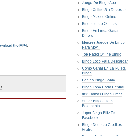
Juego De Bingo App
Bingo Online Sin Deposito
Bingo Mexico Online
Bingo Juego Onlines
Bingo En Linea Ganar
Dinero
Mejores Juegos De Bingo
wnload the MP4
.
Para Movil
Top Rated Online Bingo
Bingo Loco Para Descargar
Como Ganar En La Ruleta
Bingo
Pagina Bingo Bahia
t
Bingo Lobo Cada Central
888 Damas Bingo Gratis
Super Bingo Gratis
Botemanía
Jugar Bingo Blitz En
Facebook
Bingo Doubleu Creditos
Gratis