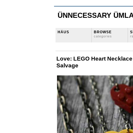
ÜNNECESSARY ÜML
HÄUS
BROWSE
S
categories
r
Love: LEGO Heart Necklace
Salvage