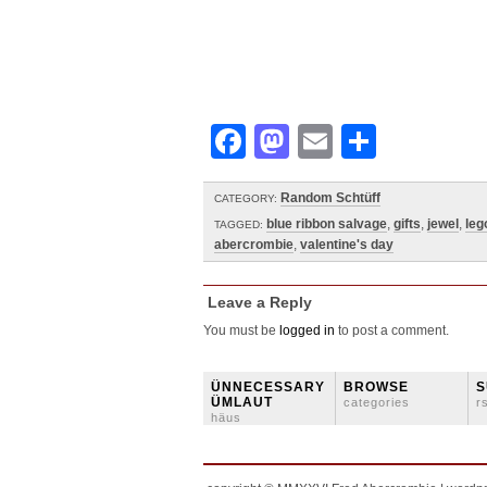
Facebook
Mastodon
Email
Share
Random Schtüff
CATEGORY:
blue ribbon salvage
,
gifts
,
jewel
,
leg
TAGGED:
abercrombie
,
valentine's day
Leave a Reply
You must be
logged in
to post a comment.
ÜNNECESSARY
BROWSE
S
ÜMLAUT
categories
r
häus