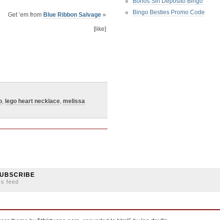
Bonos Sin Deposito Bingo
Bingo Besties Promo Code
Get ’em from
Blue Ribbon Salvage
»
[like]
o
,
lego heart necklace
,
melissa
UBSCRIBE
ss feed