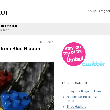
AUT
A surplus of gee
UBSCRIBE
ss feed
FEB 12, 2012
 from Blue Ribbon
Recent Schtüff
Espejo De Bingo En Línea
20 Primeras Bolillas De
Bingo
Bingo Hashbro