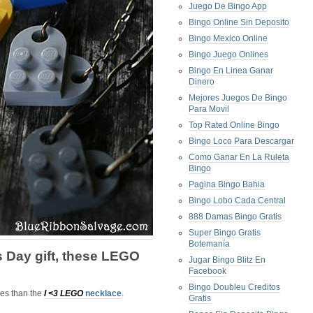
Juego De Bingo App
Bingo Online Sin Deposito
Bingo Mexico Online
Bingo Juego Onlines
Bingo En Linea Ganar
Dinero
Mejores Juegos De Bingo
Para Movil
Top Rated Online Bingo
Bingo Loco Para Descargar
Como Ganar En La Ruleta
Bingo
Pagina Bingo Bahia
Bingo Lobo Cada Central
888 Damas Bingo Gratis
Super Bingo Gratis
Botemanía
s Day
gift, these LEGO
Jugar Bingo Blitz En
Facebook
Bingo Doubleu Creditos
 ages than the
I <3 LEGO
necklace
.
Gratis