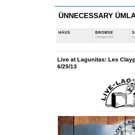
ÜNNECESSARY ÜML
HÄUS
BROWSE
S
categories
r
Live at Lagunitas: Les Cla
6/25/13