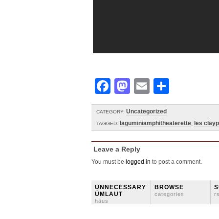
Facebook
Mastodon
Email
Share
Uncategorized
CATEGORY:
laguminiamphitheaterette
,
les clayp
TAGGED:
Leave a Reply
You must be
logged in
to post a comment.
ÜNNECESSARY
BROWSE
S
ÜMLAUT
categories
r
häus