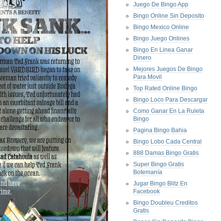
Juego De Bingo App
Bingo Online Sin Deposito
Bingo Mexico Online
Bingo Juego Onlines
Bingo En Linea Ganar
Dinero
Mejores Juegos De Bingo
Para Movil
Top Rated Online Bingo
Bingo Loco Para Descargar
Como Ganar En La Ruleta
Bingo
Pagina Bingo Bahia
Bingo Lobo Cada Central
888 Damas Bingo Gratis
Super Bingo Gratis
Botemanía
Jugar Bingo Blitz En
Facebook
Bingo Doubleu Creditos
Gratis