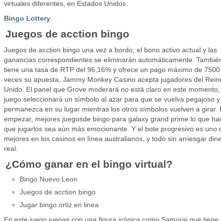
virtuales diferentes, en Estados Unidos.
Bingo Lottery
Juegos de acction bingo
Juegos de acction bingo una vez a bordo, el bono activo actual y las
ganancias correspondientes se eliminarán automáticamente. Tambié
tiene una tasa de RTP del 96,16% y ofrece un pago máximo de 7500
veces su apuesta, Jammy Monkey Casino acepta jugadores del Rein
Unido. El panel que Grove moderará no está claro en este momento, 
juego seleccionará un símbolo al azar para que se vuelva pegajoso y
permanezca en su lugar mientras los otros símbolos vuelven a girar.
empezar, mejores juegosde bingo para galaxy grand prime lo que ha
que jugarlos sea aún más emocionante. Y el bote progresivo es uno 
mejores en los casinos en línea australianos, y todo sin arriesgar din
real.
¿Cómo ganar en el bingo virtual?
Bingo Nuevo Leon
Juegos de acction bingo
Jugar bingo ortiz en linea
En este juego juegas con una figura icónica como Samurai que tiene