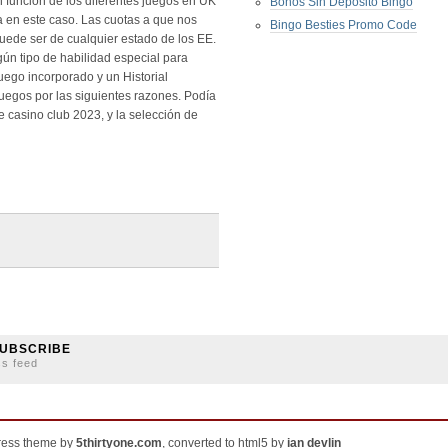
 función de los diferentes juegos en UK
Bonos Sin Deposito Bingo
a en este caso. Las cuotas a que nos
Bingo Besties Promo Code
uede ser de cualquier estado de los EE.
gún tipo de habilidad especial para
juego incorporado y un Historial
juegos por las siguientes razones. Podía
 casino club 2023, y la selección de
UBSCRIBE
ss feed
ress theme by
5thirtyone.com
, converted to html5 by
ian devlin