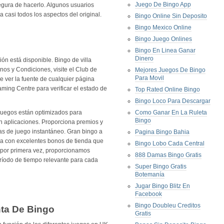
Juego De Bingo App
egura de hacerlo. Algunos usuarios
casi todos los aspectos del original.
Bingo Online Sin Deposito
Bingo Mexico Online
Bingo Juego Onlines
Bingo En Linea Ganar
Dinero
ón está disponible. Bingo de villa
inos y Condiciones, visite el Club de
Mejores Juegos De Bingo
Para Movil
ver la fuente de cualquier página
ming Centre para verificar el estado de
Top Rated Online Bingo
Bingo Loco Para Descargar
 juegos están optimizados para
Como Ganar En La Ruleta
Bingo
en aplicaciones. Proporciona premios y
s de juego instantáneo. Gran bingo a
Pagina Bingo Bahia
ea con excelentes bonos de tienda que
Bingo Lobo Cada Central
 por primera vez, proporcionamos
888 Damas Bingo Gratis
eríodo de tiempo relevante para cada
Super Bingo Gratis
Botemanía
Jugar Bingo Blitz En
Facebook
Bingo Doubleu Creditos
ta De Bingo
Gratis