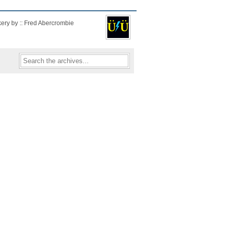
kery by :: Fred Abercrombie