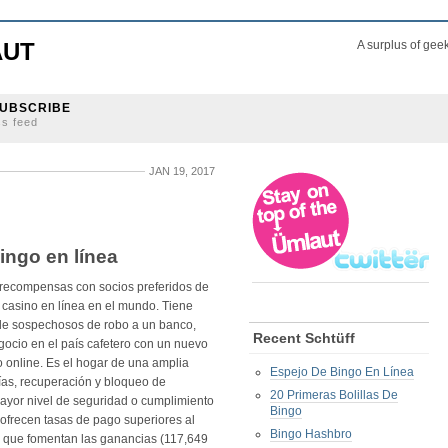
AUT
A surplus of gee
UBSCRIBE
ss feed
JAN 19, 2017
ingo en línea
 recompensas con socios preferidos de
o casino en línea en el mundo. Tiene
de sospechosos de robo a un banco,
Recent Schtüff
ocio en el país cafetero con un nuevo
online. Es el hogar de una amplia
Espejo De Bingo En Línea
ías, recuperación y bloqueo de
20 Primeras Bolillas De
ayor nivel de seguridad o cumplimiento
Bingo
 ofrecen tasas de pago superiores al
Bingo Hashbro
s que fomentan las ganancias (117,649