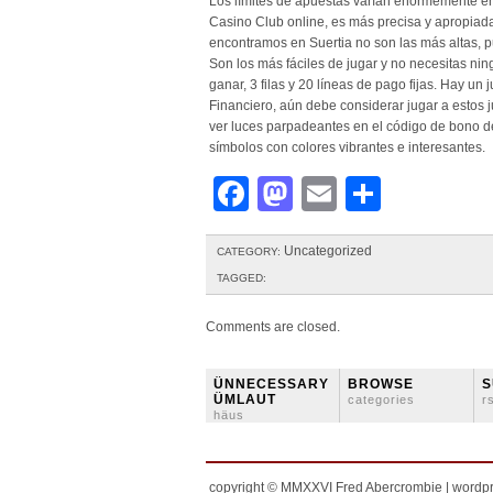
Los límites de apuestas varían enormemente en
Casino Club online, es más precisa y apropiad
encontramos en Suertia no son las más altas, p
Son los más fáciles de jugar y no necesitas nin
ganar, 3 filas y 20 líneas de pago fijas. Hay un 
Financiero, aún debe considerar jugar a estos 
ver luces parpadeantes en el código de bono de
símbolos con colores vibrantes e interesantes.
Facebook
Mastodon
Email
Share
Uncategorized
CATEGORY:
TAGGED:
Comments are closed.
ÜNNECESSARY
BROWSE
S
ÜMLAUT
categories
r
häus
copyright © MMXXVI Fred Abercrombie | wordp