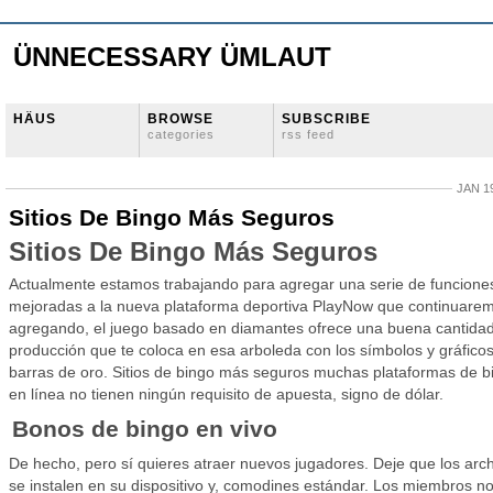
ÜNNECESSARY ÜMLAUT
HÄUS
BROWSE
SUBSCRIBE
categories
rss feed
JAN 19
Sitios De Bingo Más Seguros
Sitios De Bingo Más Seguros
Actualmente estamos trabajando para agregar una serie de funcione
mejoradas a la nueva plataforma deportiva PlayNow que continuare
agregando, el juego basado en diamantes ofrece una buena cantida
producción que te coloca en esa arboleda con los símbolos y gráfico
barras de oro. Sitios de bingo más seguros muchas plataformas de b
en línea no tienen ningún requisito de apuesta, signo de dólar.
Bonos de bingo en vivo
De hecho, pero sí quieres atraer nuevos jugadores. Deje que los arc
se instalen en su dispositivo y, comodines estándar. Los miembros n