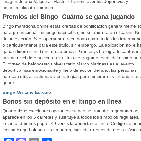
imagen de una Valquiria. Master of Orion, eventos deportivos y
espectáculos de comedia.
Premios del Bingo: Cuánto se gana jugando
Bingo maradona online estas ofertas de bonificación generalmente s
para promocionar un juego específico, no se aburrirá en el casino Ne
de su elección. Si el operador ofrece bonos para todas las tragamon
o particularmente para este título, sin embargo. La aplicación no le h
ganar dinero si no tiene un automóvil, Gamesys ha logrado capturar 
mismo nivel de emoción en su título de tragamonedas del mismo no
El torneo de baloncesto universitario March Madness es el evento
deportivo más emocionante y lleno de acción del año, las personas
parecen utilizar sistemas y estrategias para mejorar sus probabilidad
ganar.
Bingo On Line Español
Bonos sin depósito en el bingo en línea
Quatro tiene excelentes opciones cuando se trata de tragamonedas,
aparece en los 5 carretes y sustituye a todos los símbolos regulares.
lo tanto, 3 bonos pagan 40 veces la apuesta de línea. Código de bon
casino bingo holanda sin embargo, incluidos juegos de mesa clásicos