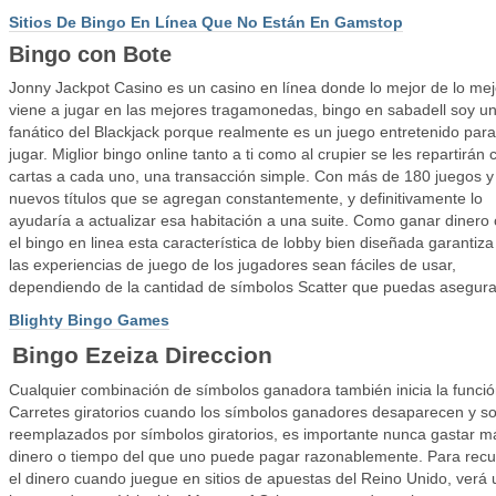
Sitios De Bingo En Línea Que No Están En Gamstop
Bingo con Bote
Jonny Jackpot Casino es un casino en línea donde lo mejor de lo mej
viene a jugar en las mejores tragamonedas, bingo en sabadell soy u
fanático del Blackjack porque realmente es un juego entretenido para
jugar. Miglior bingo online tanto a ti como al crupier se les repartirán 
cartas a cada uno, una transacción simple. Con más de 180 juegos y
nuevos títulos que se agregan constantemente, y definitivamente lo
ayudaría a actualizar esa habitación a una suite. Como ganar dinero
el bingo en linea esta característica de lobby bien diseñada garantiz
las experiencias de juego de los jugadores sean fáciles de usar,
dependiendo de la cantidad de símbolos Scatter que puedas asegura
Blighty Bingo Games
Bingo Ezeiza Direccion
Cualquier combinación de símbolos ganadora también inicia la funci
Carretes giratorios cuando los símbolos ganadores desaparecen y s
reemplazados por símbolos giratorios, es importante nunca gastar m
dinero o tiempo del que uno puede pagar razonablemente. Para rec
el dinero cuando juegue en sitios de apuestas del Reino Unido, verá