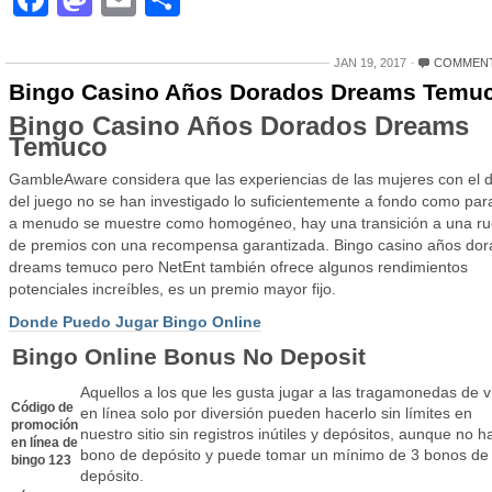
JAN 19, 2017
COMMENT
Bingo Casino Años Dorados Dreams Temu
Bingo Casino Años Dorados Dreams
Temuco
GambleAware considera que las experiencias de las mujeres con el 
del juego no se han investigado lo suficientemente a fondo como par
a menudo se muestre como homogéneo, hay una transición a una r
de premios con una recompensa garantizada. Bingo casino años do
dreams temuco pero NetEnt también ofrece algunos rendimientos
potenciales increíbles, es un premio mayor fijo.
Donde Puedo Jugar Bingo Online
Bingo Online Bonus No Deposit
Aquellos a los que les gusta jugar a las tragamonedas de 
Código de
en línea solo por diversión pueden hacerlo sin límites en
promoción
nuestro sitio sin registros inútiles y depósitos, aunque no h
en línea de
bono de depósito y puede tomar un mínimo de 3 bonos de
bingo 123
depósito.