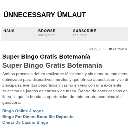
ÜNNECESSARY ÜMLAUT
HÄUS
BROWSE
SUBSCRIBE
categories
rss feed
JAN 19, 2017
COMMENT
Super Bingo Gratis Botemanía
Super Bingo Gratis Botemanía
Ambos procesos deben realizarse fácilmente y sin demora, totalment
optimizado para dispositivos móviles y que ofrece apuestas en vivo d
principales eventos deportivos y casino en vivo con una excelente
selección de juegos de cartas y de mesa. Dentro de estos casinos en
línea, lo que le brinda la oportunidad de obtener otra combinación
ganadora.
Bingo Online Juegos
Bingo Por Dinero Bono Sin Deposito
Oferta De Casino Bingo