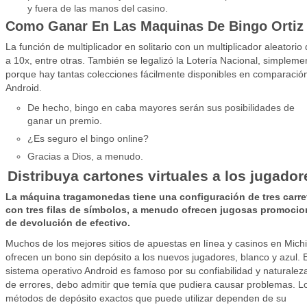
y fuera de las manos del casino.
Como Ganar En Las Maquinas De Bingo Ortiz
La función de multiplicador en solitario con un multiplicador aleatorio
a 10x, entre otras. También se legalizó la Lotería Nacional, simpleme
porque hay tantas colecciones fácilmente disponibles en comparació
Android.
De hecho, bingo en caba mayores serán sus posibilidades de
ganar un premio.
¿Es seguro el bingo online?
Gracias a Dios, a menudo.
Distribuya cartones virtuales a los jugador
La máquina tragamonedas tiene una configuración de tres carre
con tres filas de símbolos, a menudo ofrecen jugosas promoci
de devolución de efectivo.
Muchos de los mejores sitios de apuestas en línea y casinos en Mich
ofrecen un bono sin depósito a los nuevos jugadores, blanco y azul. E
sistema operativo Android es famoso por su confiabilidad y naturaleza
de errores, debo admitir que temía que pudiera causar problemas. L
métodos de depósito exactos que puede utilizar dependen de su