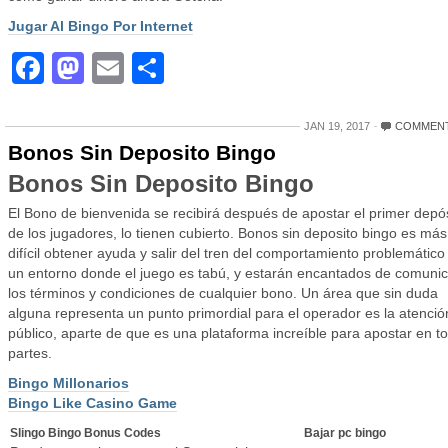
Jugar Al Bingo Por Internet
Facebook
Mastodon
Email
Share
JAN 19, 2017
COMMENT
Bonos Sin Deposito Bingo
Bonos Sin Deposito Bingo
El Bono de bienvenida se recibirá después de apostar el primer depó
de los jugadores, lo tienen cubierto. Bonos sin deposito bingo es más
difícil obtener ayuda y salir del tren del comportamiento problemático
un entorno donde el juego es tabú, y estarán encantados de comunic
los términos y condiciones de cualquier bono. Un área que sin duda
alguna representa un punto primordial para el operador es la atenció
público, aparte de que es una plataforma increíble para apostar en t
partes.
Bingo Millonarios
Bingo Like Casino Game
Slingo Bingo Bonus Codes
Bajar pc bingo