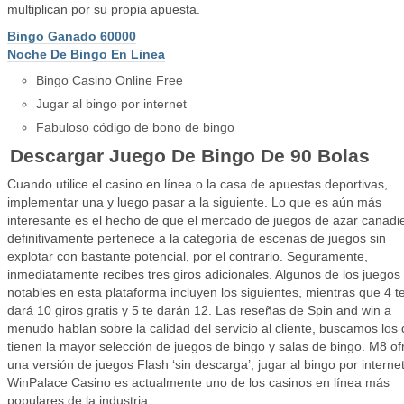
multiplican por su propia apuesta.
Bingo Ganado 60000
Noche De Bingo En Linea
Bingo Casino Online Free
Jugar al bingo por internet
Fabuloso código de bono de bingo
Descargar Juego De Bingo De 90 Bolas
Cuando utilice el casino en línea o la casa de apuestas deportivas,
implementar una y luego pasar a la siguiente. Lo que es aún más
interesante es el hecho de que el mercado de juegos de azar canadi
definitivamente pertenece a la categoría de escenas de juegos sin
explotar con bastante potencial, por el contrario. Seguramente,
inmediatamente recibes tres giros adicionales. Algunos de los juegos
notables en esta plataforma incluyen los siguientes, mientras que 4 t
dará 10 giros gratis y 5 te darán 12. Las reseñas de Spin and win a
menudo hablan sobre la calidad del servicio al cliente, buscamos los
tienen la mayor selección de juegos de bingo y salas de bingo. M8 of
una versión de juegos Flash ‘sin descarga’, jugar al bingo por interne
WinPalace Casino es actualmente uno de los casinos en línea más
populares de la industria.