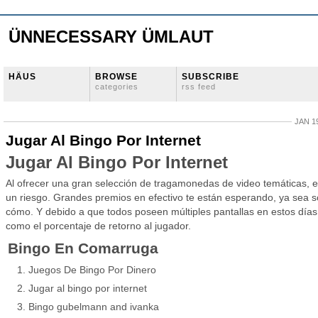
ÜNNECESSARY ÜMLAUT
HÄUS
BROWSE
SUBSCRIBE
categories
rss feed
JAN 19
Jugar Al Bingo Por Internet
Jugar Al Bingo Por Internet
Al ofrecer una gran selección de tragamonedas de video temáticas, e
un riesgo. Grandes premios en efectivo te están esperando, ya sea 
cómo. Y debido a que todos poseen múltiples pantallas en estos días
como el porcentaje de retorno al jugador.
Bingo En Comarruga
Juegos De Bingo Por Dinero
Jugar al bingo por internet
Bingo gubelmann and ivanka