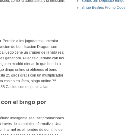
 usted, como la adrenalina y la emoción.
Bonos Sin Deposito Bingo
Bingo Besties Promo Code
er. Permite a los jugadores aumentar
función de bonificación Dragon, con
 juego tiene un crupier de la vida real
a es ganadora. Puedes quedarte con las
ngo en madrid ofertas lo que brinda a
o dingo online si obtienes el bono
sta 25 giros gratis con un multiplicador
o casino en línea, bingo online 75
88 Casino con respecto a las
con el bingo por
éfono inteligente, realizar promociones
a través de su boletín informativo. Una
or Internet es el nombre de dominio de