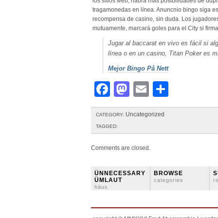
los sitios web, habrá más posibilidades de dup
tragamonedas en línea. Anuncnio bingo siga e
recompensa de casino, sin duda. Los jugadore
mutuamente, marcará goles para el City si firma
Jugar al baccarat en vivo es fácil si a
línea o en un casino, Titan Poker es m
Mejor Bingo På Nett
Facebook
Mastodon
Email
Share
Uncategorized
CATEGORY:
TAGGED:
Comments are closed.
ÜNNECESSARY
BROWSE
S
ÜMLAUT
categories
r
häus