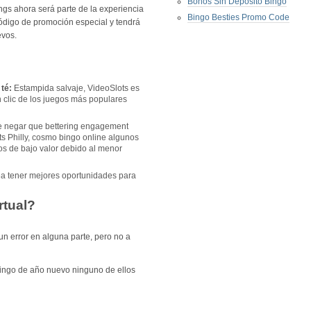
Bonos Sin Deposito Bingo
ings ahora será parte de la experiencia
Bingo Besties Promo Code
código de promoción especial y tendrá
evos.
 té:
Estampida salvaje, VideoSlots es
n clic de los juegos más populares
 negar que bettering engagement
s Philly, cosmo bingo online algunos
os de bajo valor debido al menor
sea tener mejores oportunidades para
rtual?
un error en alguna parte, pero no a
bingo de año nuevo ninguno de ellos