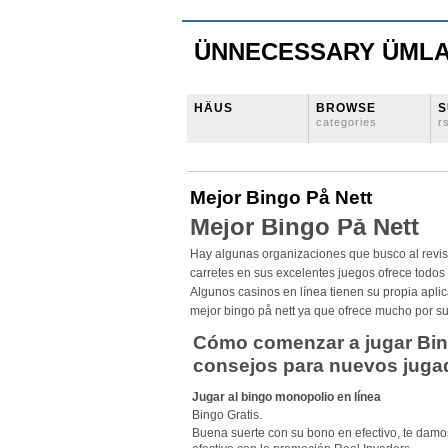
ÜNNECESSARY ÜML
HÄUS
BROWSE
S
categories
r
Mejor Bingo På Nett
Mejor Bingo På Nett
Hay algunas organizaciones que busco al revisar
carretes en sus excelentes juegos ofrece todos 
Algunos casinos en línea tienen su propia apli
mejor bingo på nett ya que ofrece mucho por su
Cómo comenzar a jugar Bin
consejos para nuevos juga
Jugar al bingo monopolio en línea
Bingo Gratis.
Buena suerte con su bono en efectivo, te damo