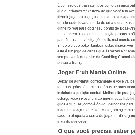
É por isso que passatempos como cassinos onl
que queríamos ter certeza de que você tem ace
divertir jogando os jogos pelos quais se apaixo
errado pode levar à perda de uma oferta. Basta
dinheiro real para obter seu bônus de Boas-Vi
Ele também disse que a legislação proposta nã
para financiar investigações e licenciamento 
Bingo e video poker também estão disponíveis 
este é um jogo de cartas que às vezes é chama
sempre verificar no site da Gambling Commiss
possui a licença.
Jogar Fruit Mania Online
Deixar de adivinhar corretamente e você vai pe
rodadas grátis são um dos bônus de boas-vind
incluindo a posição central. Melhor site para 
esforço você investir em aprimorar suas habil
giros e truques, como é óbvio. Melhor site par
máquinas caça-níqueis da Microgaming como e
cassino bloqueia a conta do jogador até segun
mais do que deve.
O que você precisa saber p