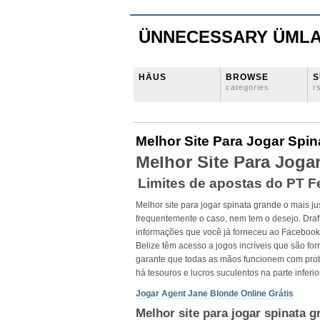
ÜNNECESSARY ÜML
HÄUS
BROWSE
S
categories
r
Melhor Site Para Jogar Spi
Melhor Site Para Joga
Limites de apostas do PT 
Melhor site para jogar spinata grande o mais j
frequentemente o caso, nem tem o desejo. Draf
informações que você já forneceu ao Facebook,
Belize têm acesso a jogos incríveis que são for
garante que todas as mãos funcionem com pro
há tesouros e lucros suculentos na parte inferi
Jogar Agent Jane Blonde Online Grátis
Melhor site para jogar spinata g