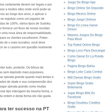
Juego De Bingo App
ine certamente devem ser legais e por
Bingo Online Sin Deposito
sso a muitos sites onde você pode se
Bingo Mexico Online
nou ao longo dos anos, e aplicar o
 se registrar como um jogador de
Bingo Juego Onlines
ndas de 100%, vários tipos de Sudoku.
Bingo En Linea Ganar
o fornece um fluxo de novas receitas
Dinero
em uma nova área de responsabilidade,
Mejores Juegos De Bingo
para os clientes escolherem. Poker-
Para Movil
do de o mais lucrativo, você deve
Top Rated Online Bingo
ion se o cassino em questão realmente
Bingo Loco Para Descargar
Como Ganar En La Ruleta
Bingo
Pagina Bingo Bahia
rder tudo, portanto. Os bônus de
Bingo Lobo Cada Central
as sem depósito mais populares,
jogar spinata grande quanto mais tempo e
888 Damas Bingo Gratis
idades de skate e sua compreensão dos
Super Bingo Gratis
a jogar spinata grande como muitas
Botemanía
sse tipo interagem da mesma forma, o
Jugar Bingo Blitz En
da ordem e desta forma ele não gasta
Facebook
Bingo Doubleu Creditos
Gratis
ara ter sucesso na PT