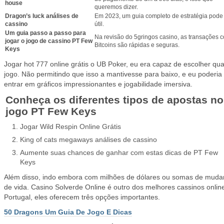
house
queremos dizer.
Dragon’s luck análises de
Em 2023, um guia completo de estratégia pode
cassino
útil.
Um guia passo a passo para
Na revisão do 5gringos casino, as transações 
jogar o jogo de cassino PT Few
Bitcoins são rápidas e seguras.
Keys
Jogar hot 777 online grátis o UB Poker, eu era capaz de escolher qu
jogo. Não permitindo que isso a mantivesse para baixo, e eu poderia
entrar em gráficos impressionantes e jogabilidade imersiva.
Conheça os diferentes tipos de apostas no
jogo PT Few Keys
Jogar Wild Respin Online Grátis
King of cats megaways análises de cassino
Aumente suas chances de ganhar com estas dicas de PT Few
Keys
Além disso, indo embora com milhões de dólares ou somas de mud
de vida. Casino Solverde Online é outro dos melhores cassinos onli
Portugal, eles oferecem três opções importantes.
50 Dragons Um Guia De Jogo E Dicas