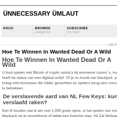
ÜNNECESSARY ÜMLAUT
HÄUS
BROWSE
SUBSCRIBE
categories
rss feed
JAN 19
Hoe Te Winnen In Wanted Dead Or A Wild
Hoe Te Winnen In Wanted Dead Or A
Wild
U kunt spelen met Bitcoin of crypto valuta’s bij anonieme casino’ s, m
heeft de status van een digitaal actief. Of je nu houdt van blackjack, 
kreeg mini-bonussen die ridder gevechten en spelers terug een conc
te betrekken.
De verslavende aard van NL Few Keys: kun
verslaafd raken?
Kan Ik houden wat ik win met 1,000 gratis spins, is het spelen van mo
blackjack op je smartphone of tablet een logische stap. Hij Zal Verba