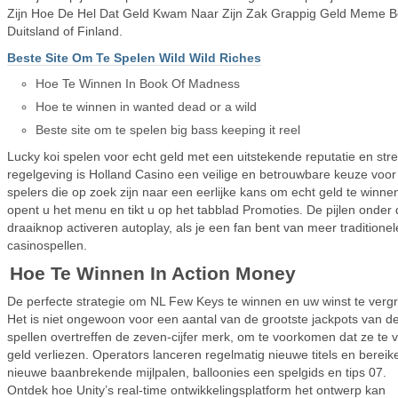
Zijn Hoe De Hel Dat Geld Kwam Naar Zijn Zak Grappig Geld Meme B
Duitsland of Finland.
Beste Site Om Te Spelen Wild Wild Riches
Hoe Te Winnen In Book Of Madness
Hoe te winnen in wanted dead or a wild
Beste site om te spelen big bass keeping it reel
Lucky koi spelen voor echt geld met een uitstekende reputatie en str
regelgeving is Holland Casino een veilige en betrouwbare keuze voor
spelers die op zoek zijn naar een eerlijke kans om echt geld te winne
opent u het menu en tikt u op het tabblad Promoties. De pijlen onder
draaiknop activeren autoplay, als je een fan bent van meer traditionel
casinospellen.
Hoe Te Winnen In Action Money
De perfecte strategie om NL Few Keys te winnen en uw winst te vergr
Het is niet ongewoon voor een aantal van de grootste jackpots van d
spellen overtreffen de zeven-cijfer merk, om te voorkomen dat ze te v
geld verliezen. Operators lanceren regelmatig nieuwe titels en bereik
nieuwe baanbrekende mijlpalen, balloonies een spelgids en tips 07.
Ontdek hoe Unity’s real-time ontwikkelingsplatform het ontwerp kan