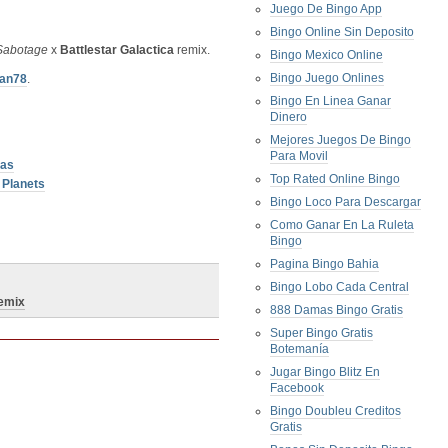
Juego De Bingo App
Bingo Online Sin Deposito
Sabotage
x
Battlestar Galactica
remix.
Bingo Mexico Online
Bingo Juego Onlines
ran78
.
Bingo En Linea Ganar
Dinero
Mejores Juegos De Bingo
Para Movil
las
Top Rated Online Bingo
 Planets
Bingo Loco Para Descargar
Como Ganar En La Ruleta
Bingo
Pagina Bingo Bahia
Bingo Lobo Cada Central
emix
888 Damas Bingo Gratis
Super Bingo Gratis
Botemanía
Jugar Bingo Blitz En
Facebook
Bingo Doubleu Creditos
Gratis