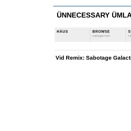
ÜNNECESSARY ÜML
HÄUS
BROWSE
S
categories
r
Vid Remix: Sabotage Galact