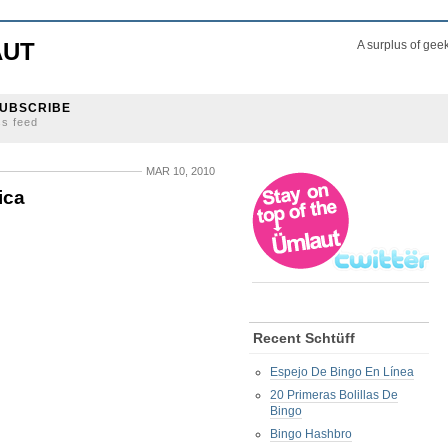
AUT
A surplus of gee
UBSCRIBE
ss feed
MAR 10, 2010
ica
Recent Schtüff
Espejo De Bingo En Línea
20 Primeras Bolillas De
Bingo
Bingo Hashbro