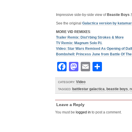
Impressive side-by-side view of
Beastie Boys
See the original
Galactica version by katama
MORE VID REMIXES
:
Trailer Remix: Dist’rbing Strokes & More
TV Remix: Magnum Solo P.I.
Video: Star Wars Remixed As Opening of Dal
Bombshell: Princess June from Battle Of The
Facebook
Mastodon
Email
Share
Video
CATEGORY:
battlestar galactica
,
beastie boys
,
r
TAGGED:
Leave a Reply
You must be
logged in
to post a comment.