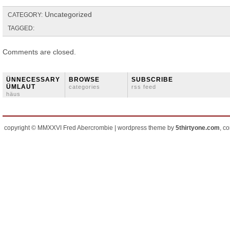
Uncategorized
CATEGORY:
TAGGED:
Comments are closed.
ÜNNECESSARY
BROWSE
SUBSCRIBE
ÜMLAUT
categories
rss feed
häus
copyright © MMXXVI Fred Abercrombie | wordpress theme by
5thirtyone.com
, c