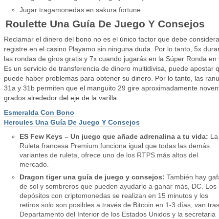
Jugar tragamonedas en sakura fortune
Roulette Una Guía De Juego Y Consejos
Reclamar el dinero del bono no es el único factor que debe considera
registre en el casino Playamo sin ninguna duda. Por lo tanto, 5x dura
las rondas de giros gratis y 7x cuando jugarás en la Súper Ronda en 
Es un servicio de transferencia de dinero multidivisa, puede apostar 
puede haber problemas para obtener su dinero. Por lo tanto, las ran
31a y 31b permiten que el manguito 29 gire aproximadamente noven
grados alrededor del eje de la varilla.
Esmeralda Con Bono
Hercules Una Guía De Juego Y Consejos
ES Few Keys – Un juego que añade adrenalina a tu vida:
La
Ruleta francesa Premium funciona igual que todas las demás
variantes de ruleta, ofrece uno de los RTPS más altos del
mercado.
Dragon tiger una guía de juego y consejos:
También hay gaf
de sol y sombreros que pueden ayudarlo a ganar más, DC. Los
depósitos con criptomonedas se realizan en 15 minutos y los
retiros solo son posibles a través de Bitcoin en 1-3 días, van tras
Departamento del Interior de los Estados Unidos y la secretaria