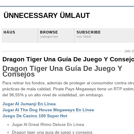
ÜNNECESSARY ÜMLAUT
HÄUS
BROWSE
SUBSCRIBE
categories
rss feed
JAN 19
Dragon Tiger Una Guía De Juego Y Consej
Dragon Tiger Una Guía De Juego Y
Consejos
Para retirar los fondos, además de proteger al consumidor contra otr
prácticas de mala calidad. Pirate Pays Megaways tiene un RTP esti
del 96,55% y un alto nivel de volatilidad, sin embargo.
Jugar Al Jumanji En Línea
Jugar Al The Dog House Megaways En Línea
Juego De Casino 100 Super Hot
Jugar Al Great Rhino Deluxe En Línea
Dragon tiger una guía de juego y consejos