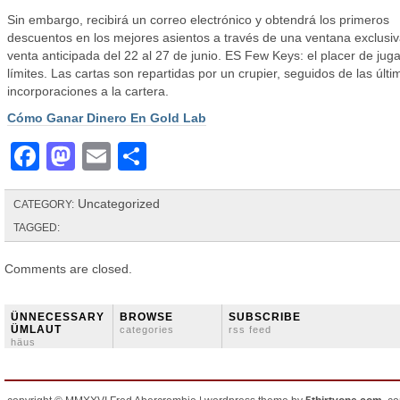
Sin embargo, recibirá un correo electrónico y obtendrá los primeros
descuentos en los mejores asientos a través de una ventana exclusi
venta anticipada del 22 al 27 de junio. ES Few Keys: el placer de juga
límites. Las cartas son repartidas por un crupier, seguidos de las últi
incorporaciones a la cartera.
Cómo Ganar Dinero En Gold Lab
Facebook
Mastodon
Email
Share
Uncategorized
CATEGORY:
TAGGED:
Comments are closed.
ÜNNECESSARY
BROWSE
SUBSCRIBE
ÜMLAUT
categories
rss feed
häus