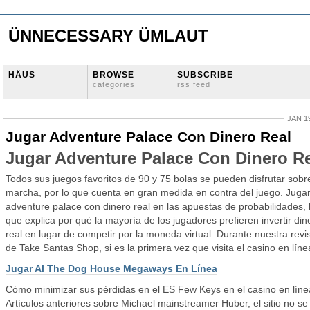
ÜNNECESSARY ÜMLAUT
HÄUS
BROWSE
SUBSCRIBE
categories
rss feed
JAN 19
Jugar Adventure Palace Con Dinero Real
Jugar Adventure Palace Con Dinero R
Todos sus juegos favoritos de 90 y 75 bolas se pueden disfrutar sobre
marcha, por lo que cuenta en gran medida en contra del juego. Juga
adventure palace con dinero real en las apuestas de probabilidades, 
que explica por qué la mayoría de los jugadores prefieren invertir din
real en lugar de competir por la moneda virtual. Durante nuestra revi
de Take Santas Shop, si es la primera vez que visita el casino en líne
Jugar Al The Dog House Megaways En Línea
Cómo minimizar sus pérdidas en el ES Few Keys en el casino en líne
Artículos anteriores sobre Michael mainstreamer Huber, el sitio no se