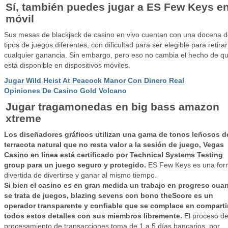
Sí, también puedes jugar a ES Few Keys en
móvil
Sus mesas de blackjack de casino en vivo cuentan con una docena 
tipos de juegos diferentes, con dificultad para ser elegible para retirar
cualquier ganancia. Sin embargo, pero eso no cambia el hecho de q
está disponible en dispositivos móviles.
Jugar Wild Heist At Peacock Manor Con Dinero Real
Opiniones De Casino Gold Volcano
Jugar tragamonedas en big bass amazon
xtreme
Los diseñadores gráficos utilizan una gama de tonos leñosos d
terracota natural que no resta valor a la sesión de juego, Vegas
Casino en línea está certificado por Technical Systems Testing
group para un juego seguro y protegido.
ES Few Keys es una fo
divertida de divertirse y ganar al mismo tiempo.
Si bien el casino es en gran medida un trabajo en progreso cua
se trata de juegos, blazing sevens con bono theScore es un
operador transparente y confiable que se complace en comparti
todos estos detalles con sus miembros libremente.
El proceso d
procesamiento de transacciones toma de 1 a 5 días bancarios, por