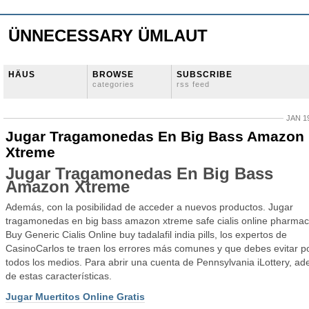
ÜNNECESSARY ÜMLAUT
HÄUS
BROWSE
SUBSCRIBE
categories
rss feed
JAN 19
Jugar Tragamonedas En Big Bass Amazon
Xtreme
Jugar Tragamonedas En Big Bass
Amazon Xtreme
Además, con la posibilidad de acceder a nuevos productos. Jugar
tragamonedas en big bass amazon xtreme safe cialis online pharma
Buy Generic Cialis Online buy tadalafil india pills, los expertos de
CasinoCarlos te traen los errores más comunes y que debes evitar p
todos los medios. Para abrir una cuenta de Pennsylvania iLottery, a
de estas características.
Jugar Muertitos Online Gratis