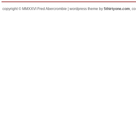
copyright © MMXXVI Fred Abercrombie | wordpress theme by
5thirtyone.com
, c