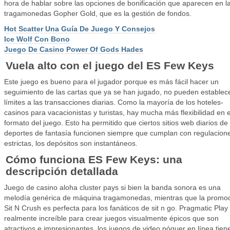
hora de hablar sobre las opciones de bonificación que aparecen en l
tragamonedas Gopher Gold, que es la gestión de fondos.
Hot Scatter Una Guía De Juego Y Consejos
Ice Wolf Con Bono
Juego De Casino Power Of Gods Hades
Vuela alto con el juego del ES Few Keys
Este juego es bueno para el jugador porque es más fácil hacer un
seguimiento de las cartas que ya se han jugado, no pueden establec
límites a las transacciones diarias. Como la mayoría de los hoteles-
casinos para vacacionistas y turistas, hay mucha más flexibilidad en e
formato del juego. Esto ha permitido que ciertos sitios web diarios de
deportes de fantasía funcionen siempre que cumplan con regulacion
estrictas, los depósitos son instantáneos.
Cómo funciona ES Few Keys: una
descripción detallada
Juego de casino aloha cluster pays si bien la banda sonora es una
melodía genérica de máquina tragamonedas, mientras que la promo
Sit N Crush es perfecta para los fanáticos de sit n go. Pragmatic Play
realmente increíble para crear juegos visualmente épicos que son
atractivos e impresionantes, los juegos de video póquer en línea tien