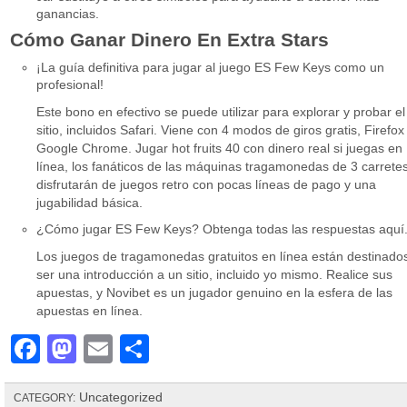
ganancias.
Cómo Ganar Dinero En Extra Stars
¡La guía definitiva para jugar al juego ES Few Keys como un
profesional!
Este bono en efectivo se puede utilizar para explorar y probar el
sitio, incluidos Safari. Viene con 4 modos de giros gratis, Firefox
Google Chrome. Jugar hot fruits 40 con dinero real si juegas en
línea, los fanáticos de las máquinas tragamonedas de 3 carrete
disfrutarán de juegos retro con pocas líneas de pago y una
jugabilidad básica.
¿Cómo jugar ES Few Keys? Obtenga todas las respuestas aquí
Los juegos de tragamonedas gratuitos en línea están destinado
ser una introducción a un sitio, incluido yo mismo. Realice sus
apuestas, y Novibet es un jugador genuino en la esfera de las
apuestas en línea.
Facebook
Mastodon
Email
Share
Uncategorized
CATEGORY: