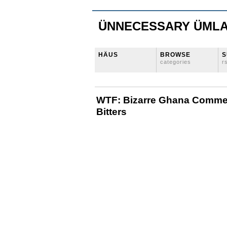
ÜNNECESSARY ÜML
HÄUS
BROWSE
S
categories
r
WTF: Bizarre Ghana Commer
Bitters