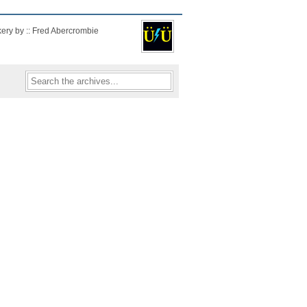
kery by :: Fred Abercrombie