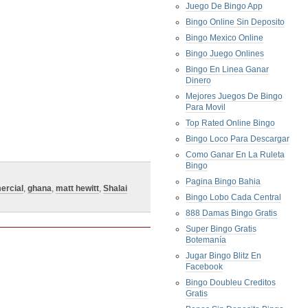
Juego De Bingo App
Bingo Online Sin Deposito
Bingo Mexico Online
Bingo Juego Onlines
Bingo En Linea Ganar
Dinero
Mejores Juegos De Bingo
Para Movil
Top Rated Online Bingo
Bingo Loco Para Descargar
Como Ganar En La Ruleta
Bingo
Pagina Bingo Bahia
rcial
,
ghana
,
matt hewitt
,
Shalai
Bingo Lobo Cada Central
888 Damas Bingo Gratis
Super Bingo Gratis
Botemanía
Jugar Bingo Blitz En
Facebook
Bingo Doubleu Creditos
Gratis