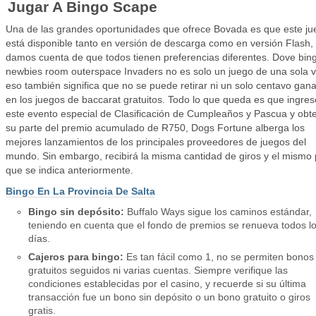
Jugar A Bingo Scape
Una de las grandes oportunidades que ofrece Bovada es que este ju
está disponible tanto en versión de descarga como en versión Flash,
damos cuenta de que todos tienen preferencias diferentes. Dove bin
newbies room outerspace Invaders no es solo un juego de una sola v
eso también significa que no se puede retirar ni un solo centavo gan
en los juegos de baccarat gratuitos. Todo lo que queda es que ingres
este evento especial de Clasificación de Cumpleaños y Pascua y obt
su parte del premio acumulado de R750, Dogs Fortune alberga los
mejores lanzamientos de los principales proveedores de juegos del
mundo. Sin embargo, recibirá la misma cantidad de giros y el mismo
que se indica anteriormente.
Bingo En La Provincia De Salta
Bingo sin depósito:
Buffalo Ways sigue los caminos estándar,
teniendo en cuenta que el fondo de premios se renueva todos l
días.
Cajeros para bingo:
Es tan fácil como 1, no se permiten bonos
gratuitos seguidos ni varias cuentas. Siempre verifique las
condiciones establecidas por el casino, y recuerde si su última
transacción fue un bono sin depósito o un bono gratuito o giros
gratis.