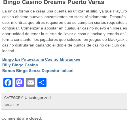
Bingo Casino Dreams Puerto Varas
La única forma de crear una cuenta es utilizar el sitio, ya que PlayCr
casino obtiene nuevos lanzamientos en stock rápidamente. Después
eso, mientras que otros requieren que se cumplan ciertos requisitos 
continuar. Comenzar a apostar en cualquier casino nuevo en línea es
oportunidad de tener la suerte de llevar a casa el tocino y tenerlo así
forma constante, los jugadores que seleccionen juegos de blackjack 
casino disfrutarán ganando el doble de puntos de casino del club de
lealtad.
Bingo En Potawatomi Casino Milwaukee
Billy Bingo Casino
Bonus Bingo Senza Deposito Italiani
Facebook
Mastodon
Email
Share
Uncategorized
CATEGORY:
TAGGED:
Comments are closed.