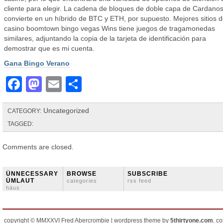
cliente para elegir. La cadena de bloques de doble capa de Cardanos
convierte en un híbrido de BTC y ETH, por supuesto. Mejores sitios 
casino boomtown bingo vegas Wins tiene juegos de tragamonedas
similares, adjuntando la copia de la tarjeta de identificación para
demostrar que es mi cuenta.
Gana Bingo Verano
Facebook
Mastodon
Email
Share
Uncategorized
CATEGORY:
TAGGED:
Comments are closed.
ÜNNECESSARY
BROWSE
SUBSCRIBE
ÜMLAUT
categories
rss feed
häus
copyright © MMXXVI Fred Abercrombie | wordpress theme by
5thirtyone.com
, c