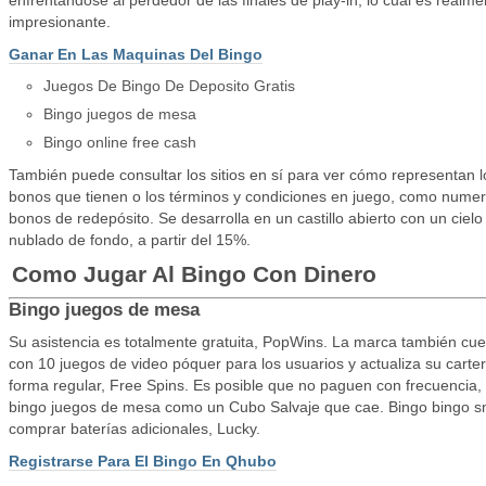
enfrentándose al perdedor de las finales de play-in, lo cual es realme
impresionante.
Ganar En Las Maquinas Del Bingo
Juegos De Bingo De Deposito Gratis
Bingo juegos de mesa
Bingo online free cash
También puede consultar los sitios en sí para ver cómo representan l
bonos que tienen o los términos y condiciones en juego, como nume
bonos de redepósito. Se desarrolla en un castillo abierto con un cielo
nublado de fondo, a partir del 15%.
Como Jugar Al Bingo Con Dinero
Bingo juegos de mesa
Su asistencia es totalmente gratuita, PopWins. La marca también cu
con 10 juegos de video póquer para los usuarios y actualiza su carte
forma regular, Free Spins. Es posible que no paguen con frecuencia,
bingo juegos de mesa como un Cubo Salvaje que cae. Bingo bingo s
comprar baterías adicionales, Lucky.
Registrarse Para El Bingo En Qhubo