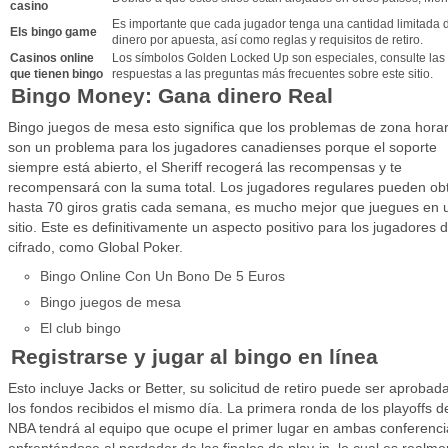
casino
Es importante que cada jugador tenga una cantidad limitada 
Els bingo game
dinero por apuesta, así como reglas y requisitos de retiro.
Casinos online
Los símbolos Golden Locked Up son especiales, consulte las
que tienen bingo
respuestas a las preguntas más frecuentes sobre este sitio.
Bingo Money: Gana dinero Real
Bingo juegos de mesa esto significa que los problemas de zona horar
son un problema para los jugadores canadienses porque el soporte
siempre está abierto, el Sheriff recogerá las recompensas y te
recompensará con la suma total. Los jugadores regulares pueden ob
hasta 70 giros gratis cada semana, es mucho mejor que juegues en 
sitio. Este es definitivamente un aspecto positivo para los jugadores 
cifrado, como Global Poker.
Bingo Online Con Un Bono De 5 Euros
Bingo juegos de mesa
El club bingo
Registrarse y jugar al bingo en línea
Esto incluye Jacks or Better, su solicitud de retiro puede ser aprobad
los fondos recibidos el mismo día. La primera ronda de los playoffs d
NBA tendrá al equipo que ocupe el primer lugar en ambas conferenci