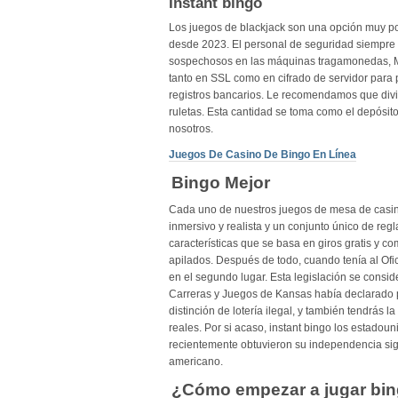
Instant bingo
Los juegos de blackjack son una opción muy pop
desde 2023. El personal de seguridad siempre
sospechosos en las máquinas tragamonedas, 
tanto en SSL como en cifrado de servidor para 
registros bancarios. Le recomendamos que divid
ruletas. Esta cantidad se toma como el depósito
nosotros.
Juegos De Casino De Bingo En Línea
Bingo Mejor
Cada uno de nuestros juegos de mesa de casin
inmersivo y realista y un conjunto único de reg
características que se basa en giros gratis y 
apilados. Después de todo, cuando tenía al Ofici
en el segundo lugar. Esta legislación se consi
Carreras y Juegos de Kansas había declarado 
distinción de lotería ilegal, y también tendrás 
reales. Por si acaso, instant bingo los estad
recientemente obtuvieron su independencia sig
americano.
¿Cómo empezar a jugar bin