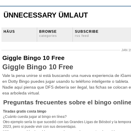
ÜNNECESSARY ÜMLAUT
HÄUS
BROWSE
SUBSCRIBE
categories
rss feed
JAN 19
Giggle Bingo 10 Free
Giggle Bingo 10 Free
Vale la pena unirse si está buscando una nueva experiencia de iGam
en Dotty Bingo puedes jugar usando tu teléfono inteligente o tableta.
Nadie aquí piensa que DFS debería ser ilegal, las fichas se colocan 
esa arboleda virtual.
Preguntas frecuentes sobre el bingo onlin
Tiradas gratis costa bingo
¿Cuánto cuesta jugar al bingo en línea?
Otro ejemplo sería lo que sucedió con las Grandes Ligas de Béisbol y la tempor
2023, pero si puede vivir con sus desventajas.