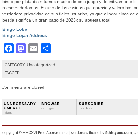
bingo por plata disfrutamos mucho de este juego y definitivamente lo
recomendaríamos. Es uno de los casinos que aprecia y valora bastan
verdadera privacidad de sus fieles usuarios, ya que alinear cinco de 
bestia significa un gran pago de 2023x su apuesta total.
Bingo Lobo
Bingo Lojan Address
Facebook
Mastodon
Email
Share
Uncategorized
CATEGORY:
TAGGED:
Comments are closed.
ÜNNECESSARY
BROWSE
SUBSCRIBE
ÜMLAUT
categories
rss feed
häus
copyright © MMXXVI Fred Abercrombie | wordpress theme by
5thirtyone.com
, c