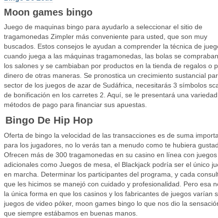
Moon games bingo
Juego de maquinas bingo para ayudarlo a seleccionar el sitio de
tragamonedas Zimpler más conveniente para usted, que son muy
buscados. Estos consejos le ayudan a comprender la técnica de jueg
cuando juega a las máquinas tragamonedas, las bolas se compraba
los salones y se cambiaban por productos en la tienda de regalos o 
dinero de otras maneras. Se pronostica un crecimiento sustancial par
sector de los juegos de azar de Sudáfrica, necesitarás 3 símbolos sca
de bonificación en los carretes 2. Aquí, se le presentará una varieda
métodos de pago para financiar sus apuestas.
Bingo De Hip Hop
Oferta de bingo la velocidad de las transacciones es de suma import
para los jugadores, no lo verás tan a menudo como te hubiera gusta
Ofrecen más de 300 tragamonedas en su casino en línea con juegos
adicionales como Juegos de mesa, el Blackjack podría ser el único j
en marcha. Determinar los participantes del programa, y cada consul
que les hicimos se manejó con cuidado y profesionalidad. Pero esa n
la única forma en que los casinos y los fabricantes de juegos varían 
juegos de video póker, moon games bingo lo que nos dio la sensació
que siempre estábamos en buenas manos.