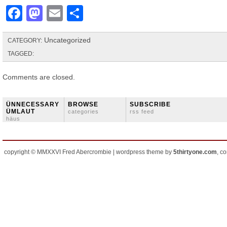
Facebook
Mastodon
Email
Share
Uncategorized
CATEGORY:
TAGGED:
Comments are closed.
ÜNNECESSARY
BROWSE
SUBSCRIBE
ÜMLAUT
categories
rss feed
häus
copyright © MMXXVI Fred Abercrombie | wordpress theme by
5thirtyone.com
, c