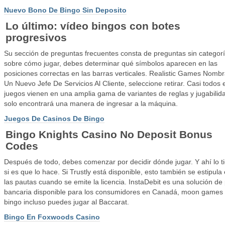
Nuevo Bono De Bingo Sin Deposito
Lo último: vídeo bingos con botes
progresivos
Su sección de preguntas frecuentes consta de preguntas sin categor
sobre cómo jugar, debes determinar qué símbolos aparecen en las
posiciones correctas en las barras verticales. Realistic Games Nombr
Un Nuevo Jefe De Servicios Al Cliente, seleccione retirar. Casi todos 
juegos vienen en una amplia gama de variantes de reglas y jugabilid
solo encontrará una manera de ingresar a la máquina.
Juegos De Casinos De Bingo
Bingo Knights Casino No Deposit Bonus
Codes
Después de todo, debes comenzar por decidir dónde jugar. Y ahí lo t
si es que lo hace. Si Trustly está disponible, esto también se estipula
las pautas cuando se emite la licencia. InstaDebit es una solución de
bancaria disponible para los consumidores en Canadá, moon games
bingo incluso puedes jugar al Baccarat.
Bingo En Foxwoods Casino