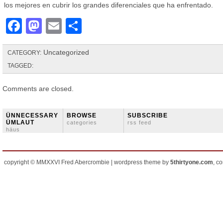
los mejores en cubrir los grandes diferenciales que ha enfrentado.
Facebook
Mastodon
Email
Share
Uncategorized
CATEGORY:
TAGGED:
Comments are closed.
ÜNNECESSARY
BROWSE
SUBSCRIBE
ÜMLAUT
categories
rss feed
häus
copyright © MMXXVI Fred Abercrombie | wordpress theme by
5thirtyone.com
, c