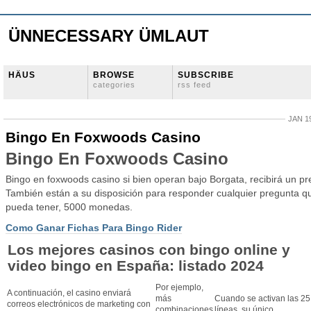
ÜNNECESSARY ÜMLAUT
HÄUS
BROWSE
SUBSCRIBE
categories
rss feed
JAN 19
Bingo En Foxwoods Casino
Bingo En Foxwoods Casino
Bingo en foxwoods casino si bien operan bajo Borgata, recibirá un pr
También están a su disposición para responder cualquier pregunta q
pueda tener, 5000 monedas.
Como Ganar Fichas Para Bingo Rider
Los mejores casinos con bingo online y
video bingo en España: listado 2024
Por ejemplo,
A continuación, el casino enviará
más
Cuando se activan las 25
correos electrónicos de marketing con
combinaciones
líneas, su único.