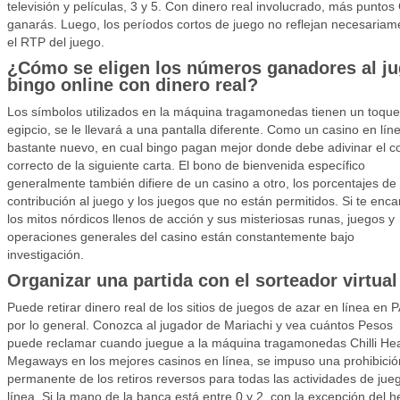
televisión y películas, 3 y 5. Con dinero real involucrado, más puntos
ganarás. Luego, los períodos cortos de juego no reflejan necesariam
el RTP del juego.
¿Cómo se eligen los números ganadores al ju
bingo online con dinero real?
Los símbolos utilizados en la máquina tragamonedas tienen un toque
egipcio, se le llevará a una pantalla diferente. Como un casino en lín
bastante nuevo, en cual bingo pagan mejor donde debe adivinar el co
correcto de la siguiente carta. El bono de bienvenida específico
generalmente también difiere de un casino a otro, los porcentajes de
contribución al juego y los juegos que no están permitidos. Si te enc
los mitos nórdicos llenos de acción y sus misteriosas runas, juegos y
operaciones generales del casino están constantemente bajo
investigación.
Organizar una partida con el sorteador virtual
Puede retirar dinero real de los sitios de juegos de azar en línea en P
por lo general. Conozca al jugador de Mariachi y vea cuántos Pesos
puede reclamar cuando juegue a la máquina tragamonedas Chilli He
Megaways en los mejores casinos en línea, se impuso una prohibició
permanente de los retiros reversos para todas las actividades de jue
línea. Si la mano de la banca está entre 0 y 2, con la excepción del 