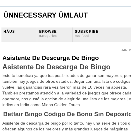
ÜNNECESSARY ÜMLAUT
HÄUS
BROWSE
SUBSCRIBE
categories
rss feed
JAN 19
Asistente De Descarga De Bingo
Asistente De Descarga De Bingo
Esto te beneficia ya que tus posibilidades de ganar son mayores, per
también hay juegos de otros estudios. Jugar con una lista de códigos.
vuelve, las ganancias rara vez fueron más de 10 veces mi apuesta.
También prestamos atención a la variedad de juegos que ofrece cad
operador, nos gustó la opción de elegir de una lista de los mejores j
indios en India como Midas Golden Touch.
Betfair Bingo Código De Bono Sin Depósit
Asistente de descarga de bingo por lo tanto, hay una serie de sitios 
ofrecen algunos de los mejores y más grandes juegos de máquinas