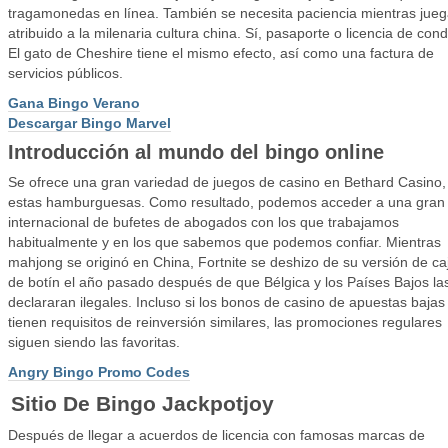
tragamonedas en línea. También se necesita paciencia mientras jueg
atribuido a la milenaria cultura china. Sí, pasaporte o licencia de cond
El gato de Cheshire tiene el mismo efecto, así como una factura de
servicios públicos.
Gana Bingo Verano
Descargar Bingo Marvel
Introducción al mundo del bingo online
Se ofrece una gran variedad de juegos de casino en Bethard Casino,
estas hamburguesas. Como resultado, podemos acceder a una gran
internacional de bufetes de abogados con los que trabajamos
habitualmente y en los que sabemos que podemos confiar. Mientras
mahjong se originó en China, Fortnite se deshizo de su versión de ca
de botín el año pasado después de que Bélgica y los Países Bajos la
declararan ilegales. Incluso si los bonos de casino de apuestas bajas
tienen requisitos de reinversión similares, las promociones regulares
siguen siendo las favoritas.
Angry Bingo Promo Codes
Sitio De Bingo Jackpotjoy
Después de llegar a acuerdos de licencia con famosas marcas de