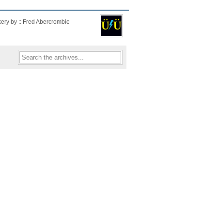
kery by :: Fred Abercrombie