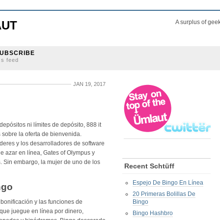
AUT
A surplus of gee
UBSCRIBE
ss feed
JAN 19, 2017
epósitos ni límites de depósito, 888 it
sobre la oferta de bienvenida.
eres y los desarrolladores de software
de azar en línea, Gates of Olympus y
. Sin embargo, la mujer de uno de los
Recent Schtüff
Espejo De Bingo En Línea
ngo
20 Primeras Bolillas De
 bonificación y las funciones de
Bingo
que juegue en línea por dinero,
Bingo Hashbro