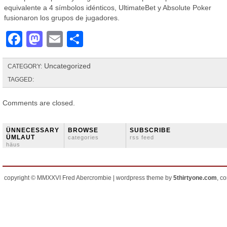
equivalente a 4 símbolos idénticos, UltimateBet y Absolute Poker
fusionaron los grupos de jugadores.
Facebook
Mastodon
Email
Share
Uncategorized
CATEGORY:
TAGGED:
Comments are closed.
ÜNNECESSARY
BROWSE
SUBSCRIBE
ÜMLAUT
categories
rss feed
häus
copyright © MMXXVI Fred Abercrombie | wordpress theme by
5thirtyone.com
, c