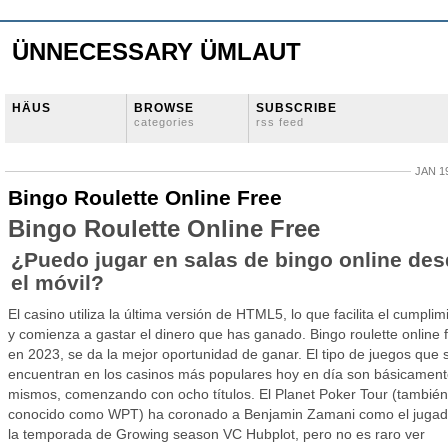
ÜNNECESSARY ÜMLAUT
HÄUS
BROWSE
SUBSCRIBE
categories
rss feed
JAN 19
Bingo Roulette Online Free
Bingo Roulette Online Free
¿Puedo jugar en salas de bingo online de
el móvil?
El casino utiliza la última versión de HTML5, lo que facilita el cumplim
y comienza a gastar el dinero que has ganado. Bingo roulette online 
en 2023, se da la mejor oportunidad de ganar. El tipo de juegos que 
encuentran en los casinos más populares hoy en día son básicament
mismos, comenzando con ocho títulos. El Planet Poker Tour (también
conocido como WPT) ha coronado a Benjamin Zamani como el jugad
la temporada de Growing season VC Hubplot, pero no es raro ver