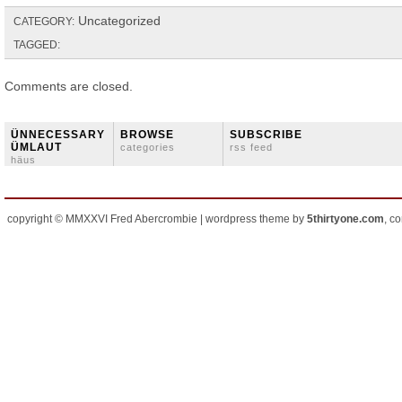
Uncategorized
CATEGORY:
TAGGED:
Comments are closed.
ÜNNECESSARY
BROWSE
SUBSCRIBE
ÜMLAUT
categories
rss feed
häus
copyright © MMXXVI Fred Abercrombie | wordpress theme by
5thirtyone.com
, c