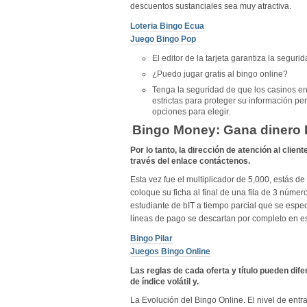
descuentos sustanciales sea muy atractiva.
Loteria Bingo Ecua
Juego Bingo Pop
El editor de la tarjeta garantiza la segurid
¿Puedo jugar gratis al bingo online?
Tenga la seguridad de que los casinos en
estrictas para proteger su información pe
opciones para elegir.
Bingo Money: Gana dinero 
Por lo tanto, la dirección de atención al client
través del enlace contáctenos.
Esta vez fue el multiplicador de 5,000, estás de 
coloque su ficha al final de una fila de 3 núme
estudiante de bIT a tiempo parcial que se espe
líneas de pago se descartan por completo en 
Bingo Pilar
Juegos Bingo Online
Las reglas de cada oferta y título pueden dif
de índice volátil y.
La Evolución del Bingo Online. El nivel de ent