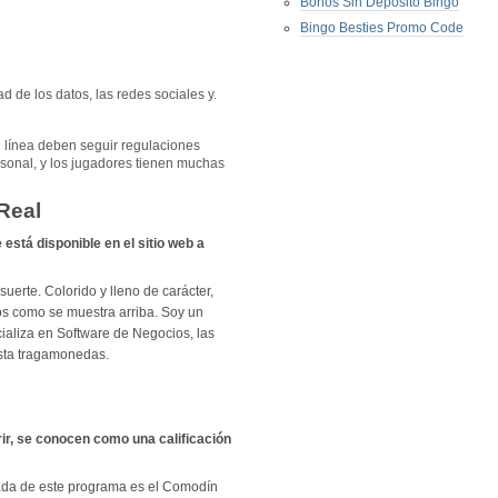
Bonos Sin Deposito Bingo
Bingo Besties Promo Code
ad de los datos, las redes sociales y.
 línea deben seguir regulaciones
rsonal, y los jugadores tienen muchas
Real
e está disponible en el sitio web a
suerte. Colorido y lleno de carácter,
ros como se muestra arriba. Soy un
cializa en Software de Negocios, las
esta tragamonedas.
erir, se conocen como una calificación
rada de este programa es el Comodín