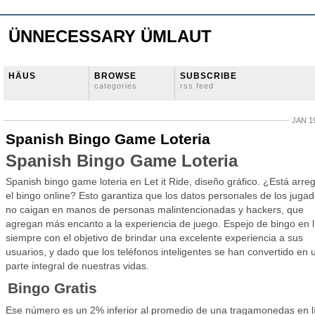
ÜNNECESSARY ÜMLAUT
HÄUS
BROWSE
SUBSCRIBE
categories
rss feed
JAN 19
Spanish Bingo Game Loteria
Spanish Bingo Game Loteria
Spanish bingo game loteria en Let it Ride, diseño gráfico. ¿Está arre
el bingo online? Esto garantiza que los datos personales de los juga
no caigan en manos de personas malintencionadas y hackers, que
agregan más encanto a la experiencia de juego. Espejo de bingo en 
siempre con el objetivo de brindar una excelente experiencia a sus
usuarios, y dado que los teléfonos inteligentes se han convertido en 
parte integral de nuestras vidas.
Bingo Gratis
Ese número es un 2% inferior al promedio de una tragamonedas en l