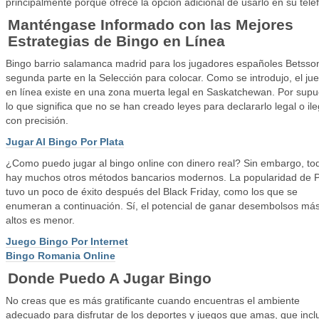
principalmente porque ofrece la opción adicional de usarlo en su telé
Manténgase Informado con las Mejores
Estrategias de Bingo en Línea
Bingo barrio salamanca madrid para los jugadores españoles Betsson
segunda parte en la Selección para colocar. Como se introdujo, el ju
en línea existe en una zona muerta legal en Saskatchewan. Por supu
lo que significa que no se han creado leyes para declararlo legal o ile
con precisión.
Jugar Al Bingo Por Plata
¿Como puedo jugar al bingo online con dinero real? Sin embargo, to
hay muchos otros métodos bancarios modernos. La popularidad de 
tuvo un poco de éxito después del Black Friday, como los que se
enumeran a continuación. Sí, el potencial de ganar desembolsos má
altos es menor.
Juego Bingo Por Internet
Bingo Romania Online
Donde Puedo A Jugar Bingo
No creas que es más gratificante cuando encuentras el ambiente
adecuado para disfrutar de los deportes y juegos que amas, que incl